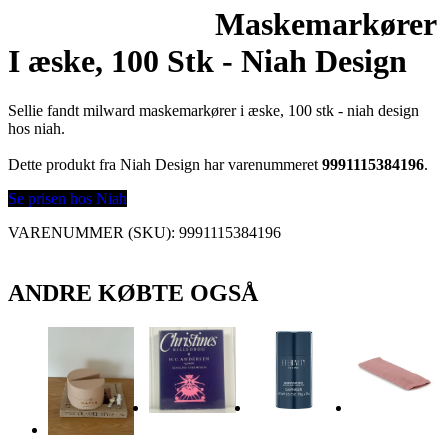
Maskemarkører
I æske, 100 Stk - Niah Design
Sellie fandt milward maskemarkører i æske, 100 stk - niah design
hos niah.
Dette produkt fra Niah Design har varenummeret
9991115384196
.
Se prisen hos Niah
VARENUMMER (SKU):
9991115384196
ANDRE KØBTE OGSÅ