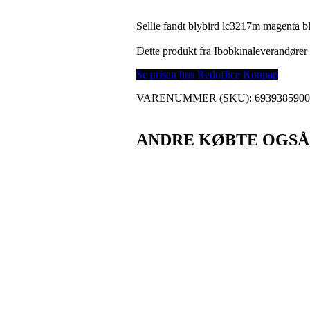
Sellie fandt blybird lc3217m magenta b
Dette produkt fra Ibobkinaleverandøre
Se prisen hos Redoffice Konpap
VARENUMMER (SKU):
693938590
ANDRE KØBTE OGSÅ