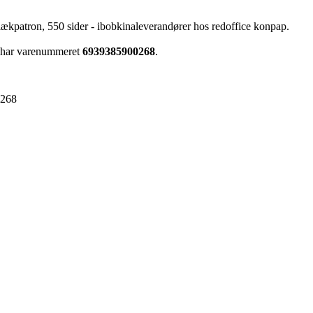
lækpatron, 550 sider - ibobkinaleverandører hos redoffice konpap.
r har varenummeret
6939385900268
.
0268