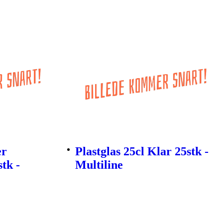
er
Plastglas 25cl Klar 25stk -
tk -
Multiline