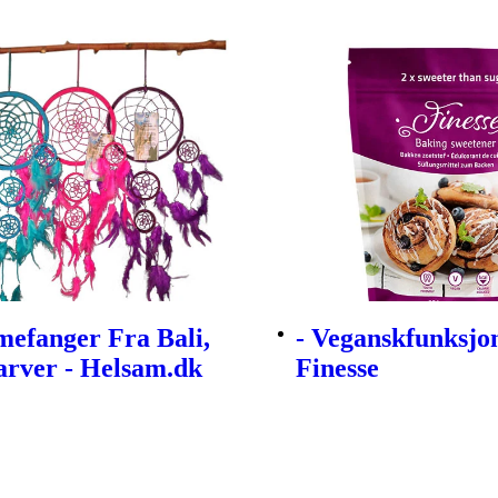
efanger Fra Bali,
- Veganskfunksjo
arver - Helsam.dk
Finesse