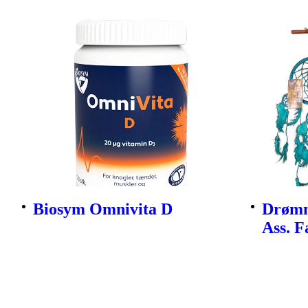
Biosym Omnivita D
Drømm
Ass. F