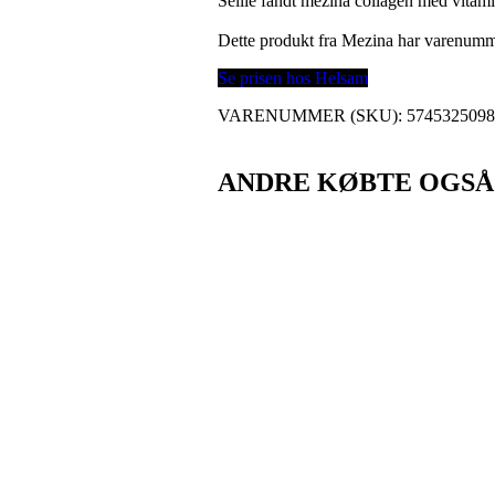
Sellie fandt mezina collagen med vitam
Dette produkt fra Mezina har varenum
Se prisen hos Helsam
VARENUMMER (SKU):
574532509
ANDRE KØBTE OGSÅ