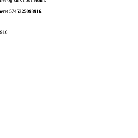
iner og zink hos helsam.
meret
5745325098916
.
8916