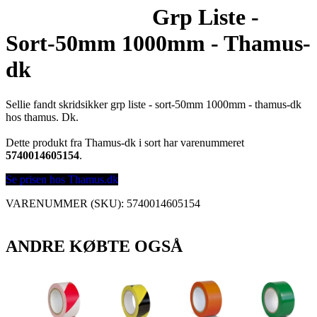
Grp Liste -
Sort-50mm 1000mm - Thamus-
dk
Sellie fandt skridsikker grp liste - sort-50mm 1000mm - thamus-dk
hos thamus. Dk.
Dette produkt fra Thamus-dk i sort har varenummeret
5740014605154
.
Se prisen hos Thamus.dk
VARENUMMER (SKU):
5740014605154
ANDRE KØBTE OGSÅ