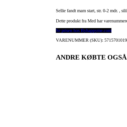
Sellie fandt mam start, str. 0-2 mdr. ,
Dette produkt fra Med har varenummer
Se prisen hos Byhappyme.com
VARENUMMER (SKU):
571570101
ANDRE KØBTE OGSÅ