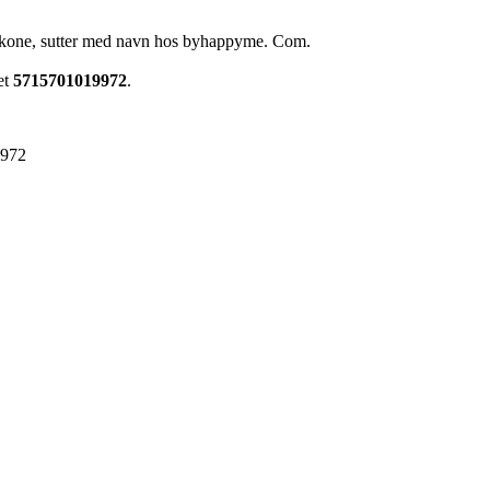
 silikone, sutter med navn hos byhappyme. Com.
et
5715701019972
.
9972