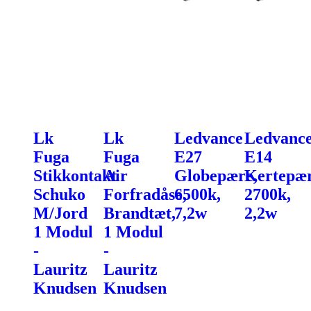
Lk
Lk
Ledvance
Ledvanc
Fuga
Fuga
E27
E14
Stikkontakt
Air
Globepære,
Kertepær
Schuko
Forfradåse,
6500k,
2700k,
M/Jord
Brandtæt,
7,2w
2,2w
1 Modul
1 Modul
-
-
Lauritz
Lauritz
Knudsen
Knudsen