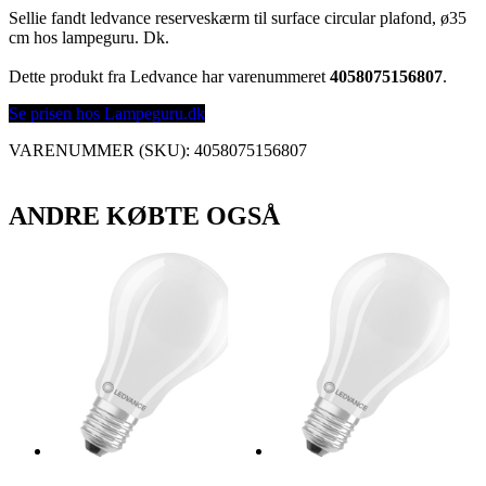
Sellie fandt ledvance reserveskærm til surface circular plafond, ø35
cm hos lampeguru. Dk.
Dette produkt fra Ledvance har varenummeret
4058075156807
.
Se prisen hos Lampeguru.dk
VARENUMMER (SKU):
4058075156807
ANDRE KØBTE OGSÅ