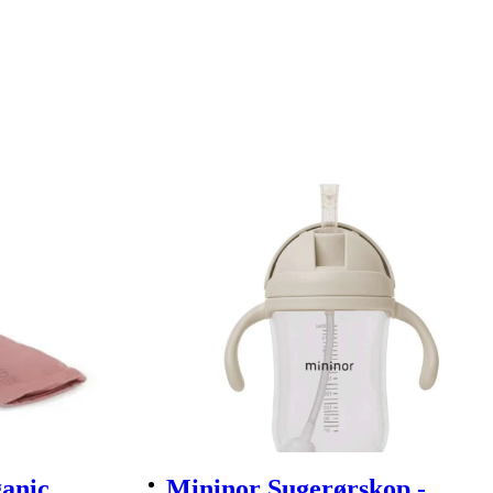
anic
Mininor Sugerørskop -