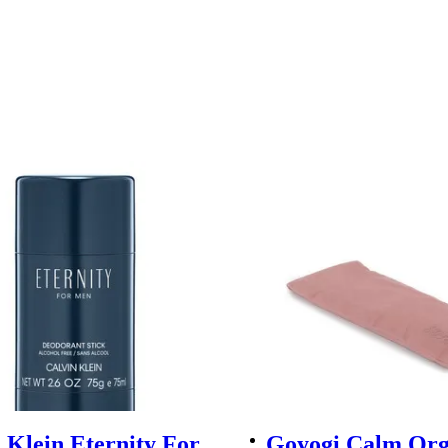
 Klein Eternity For
Goyogi Calm Org