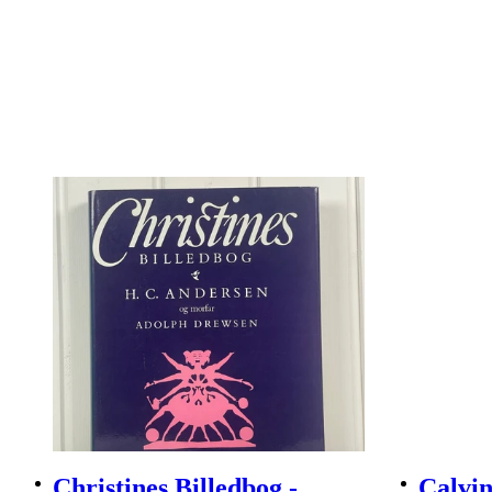
Christines Billedbog -
Calvin