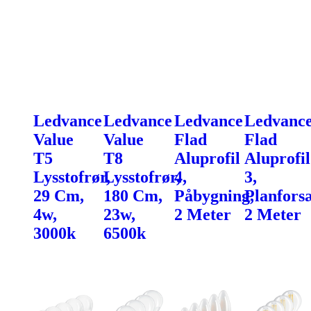
Ledvance
Ledvance
Ledvance
Ledvanc
Value
Value
Flad
Flad
T5
T8
Aluprofil
Aluprofil
Lysstofrør,
Lysstofrør,
4,
3,
29 Cm,
180 Cm,
Påbygning,
Planfors
4w,
23w,
2 Meter
2 Meter
3000k
6500k