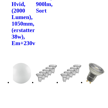
Hvid,
900lm,
(2000
Sort
Lumen),
1050mm,
(erstatter
38w),
Em+230v