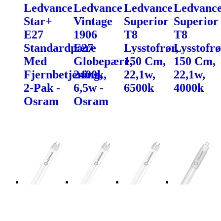
Ledvance
Ledvance
Ledvance
Ledvanc
Star+
Vintage
Superior
Superior
E27
1906
T8
T8
Standardpære
E27
Lysstofrør,
Lysstofrø
Med
Globepære,
150 Cm,
150 Cm,
Fjernbetjening,
2400k,
22,1w,
22,1w,
2-Pak -
6,5w -
6500k
4000k
Osram
Osram