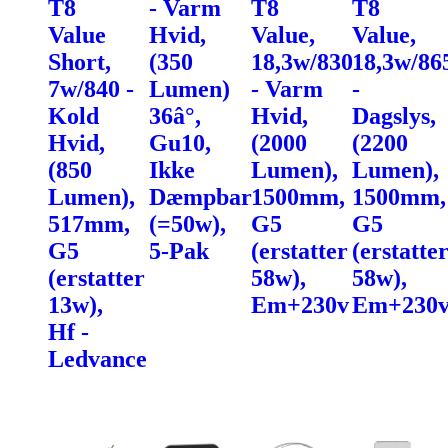
T8
- Varm
T8
T8
Value
Hvid,
Value,
Value,
Short,
(350
18,3w/830
18,3w/86
7w/840 -
Lumen)
- Varm
-
Kold
36â°,
Hvid,
Dagslys,
Hvid,
Gu10,
(2000
(2200
(850
Ikke
Lumen),
Lumen),
Lumen),
Dæmpbar
1500mm,
1500mm,
517mm,
(=50w),
G5
G5
G5
5-Pak
(erstatter
(erstatte
(erstatter
58w),
58w),
13w),
Em+230v
Em+230
Hf -
Ledvance