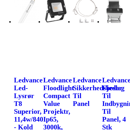
Ledvance
Ledvance
Ledvance
Ledvanc
Led-
Floodlight
Sikkerhedsbeslag
Fjeder
Lysrør
Compact
Til
Til
T8
Value
Panel
Indbygni
Superior,
Projektr,
Til
11,4w/840
Ip65,
Panel, 4
- Kold
3000k,
Stk