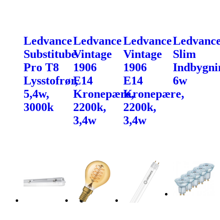
Ledvance
Ledvance
Ledvance
Ledvanc
Substitube
Vintage
Vintage
Slim
Pro T8
1906
1906
Indbygni
Lysstofrør,
E14
E14
6w
5,4w,
Kronepære,
Kronepære,
3000k
2200k,
2200k,
3,4w
3,4w