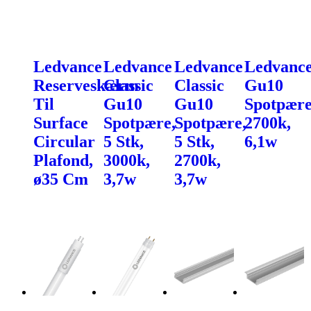
Ledvance
Ledvance
Ledvance
Ledvanc
Reserveskærm
Classic
Classic
Gu10
Til
Gu10
Gu10
Spotpære
Surface
Spotpære,
Spotpære,
2700k,
Circular
5 Stk,
5 Stk,
6,1w
Plafond,
3000k,
2700k,
ø35 Cm
3,7w
3,7w