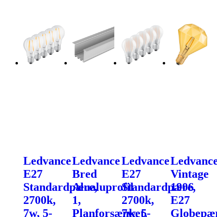
Ledvance
Ledvance
Ledvance
Ledvanc
E27
Bred
E27
Vintage
Standardpære,
Alualuprofil
Standardpære,
1906
2700k,
1,
2700k,
E27
7w, 5-
Planforsænket,
7w, 5-
Globepær