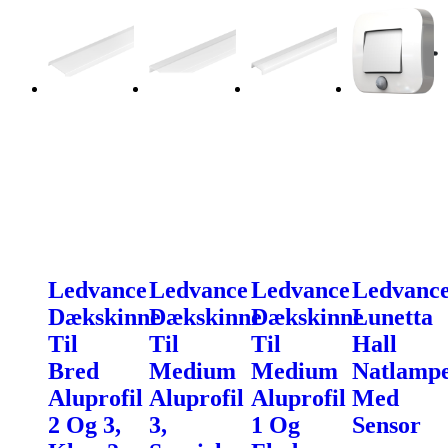
Ledvance
Ledvance
Ledvance
Ledvanc
Dækskinne
Dækskinne
Dækskinne
Lunetta
Til
Til
Til
Hall
Bred
Medium
Medium
Natlamp
Aluprofil
Aluprofil
Aluprofil
Med
2 Og 3,
3,
1 Og
Sensor